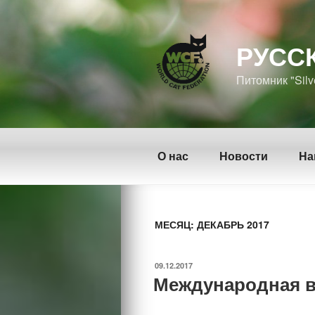
Перейти
к
содержимому
РУСС
Питомник "Silv
О нас
Новости
На
МЕСЯЦ: ДЕКАБРЬ 2017
ОПУБЛИКОВАНО
09.12.2017
Международная в