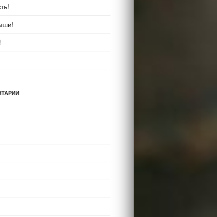
ть!
ыши!
!
НТАРИИ