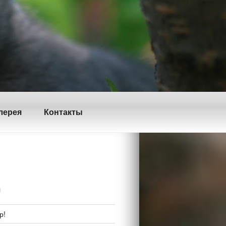
лерея
Контакты
И
р!