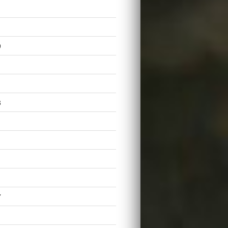
9
8
7