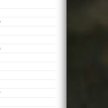
9
8
7