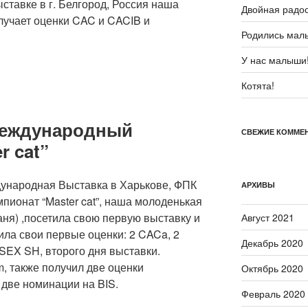
ставке в г. Белгород, Россия наша
Двойная радос
лучает оценки CAC и CACIB и
Родились мал
У нас малыши
Котята!
Международный
СВЕЖИЕ КОММЕ
r cat”
ународная Выставка в Харькове, ФПК
АРХИВЫ
пионат “Master cat”, наша молоденькая
ня) ,посетила свою первую выставку и
Август 2021
ила свои первые оценки: 2 CACa, 2
Декабрь 2020
SEX SH, второго дня выставки.
, также получил две оценки
Октябрь 2020
 две номинации на BIS.
Февраль 2020