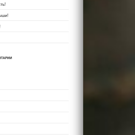
ть!
ыши!
!
НТАРИИ