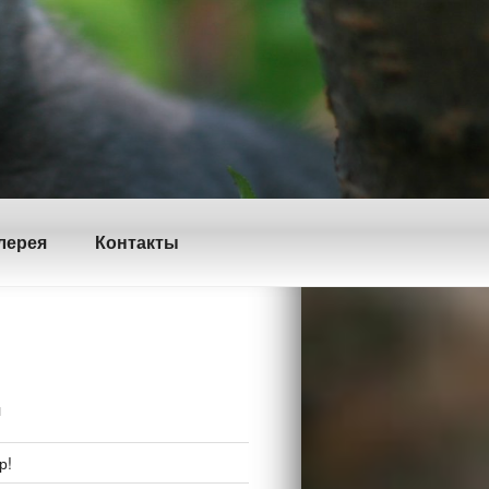
лерея
Контакты
И
р!