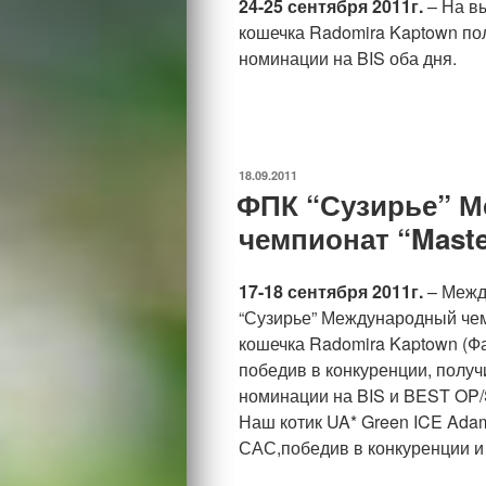
24-25 сентября 2011г.
– На вы
кошечка Radomira Kaptown по
номинации на BIS оба дня.
ОПУБЛИКОВАНО
18.09.2011
ФПК “Сузирье” 
чемпионат “Maste
17-18 сентября 2011г.
– Межд
“Сузирье” Международный чем
кошечка Radomira Kaptown (Фа
победив в конкуренции, получ
номинации на BIS и BEST OP/
Наш котик UA* Green ICE Adam
САС,победив в конкуренции и