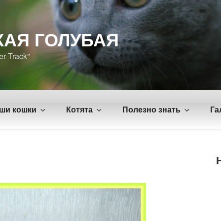
КАЯ ГОЛУБАЯ
er Track"
ши кошки
Котята
Полезно знать
Га