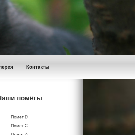
лерея
Контакты
Наши помёты
Помет D
Помет C
Помет А