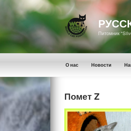
Перейти
к
содержимому
РУСС
Питомник "Silv
О нас
Новости
На
Помет Z