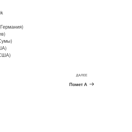
ck
 (Германия)
ев)
(Сумы)
ША)
(США)
ДАЛЕЕ
Следующая
запись
Помет А