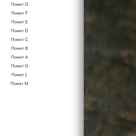
Помет G
Помет F
Помет Е
Помет D
Помет C
Помет В
Помет А
Помет G
Помет L
Помет М