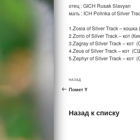
отец : GICH Rusak Slavyan
мать : ICH Polinka of Silver Tra
1.Zosia of Silver Track – кошка
2.Zorro of Silver Track – кот (Ки
3.Zagray of Silver Track – кот 
4.Zeus of Silver Track – кот (С
5.Zephyr of Silver Track – кот 
Навигация
Предыдущая
НАЗАД
по
запись:
Помет Y
записям
Назад к списку