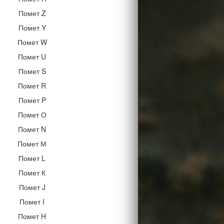
Помет Z
Помет Y
Помет W
Помет U
Помет S
Помет R
Помет P
Помет О
Помет N
Помет М
Помет L
Помет К
Помет J
Помет I
Помет H