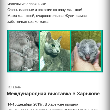
маленькие славянчики.
Очень славные и похожие на папу малыши!
Мама малышей, очаровательная Жули- самая
заботливая кошко-мама!
ОПУБЛИКОВАНО
18.12.2019
Международная выставка в Харькове
14-15 декабря 2019г.
В Харькове прошла
международная выставка кошек, “Master CAT” Кубок