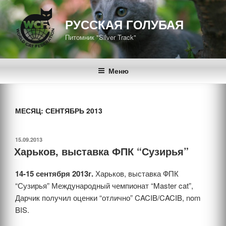
Перейти
к
РУССКАЯ ГОЛУБАЯ
содержимому
Питомник "Silver Track"
Меню
МЕСЯЦ: СЕНТЯБРЬ 2013
ОПУБЛИКОВАНО
15.09.2013
Харьков, выставка ФПК “Сузирья”
14-15 сентября 2013г.
Харьков, выставка ФПК
“Сузирья” Международный чемпионат “Master cat”,
Дарчик получил оценки “отлично” CACIB/CACIB, nom
BIS.